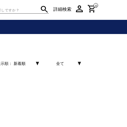
person
shopping_cart
search
0
詳細検索