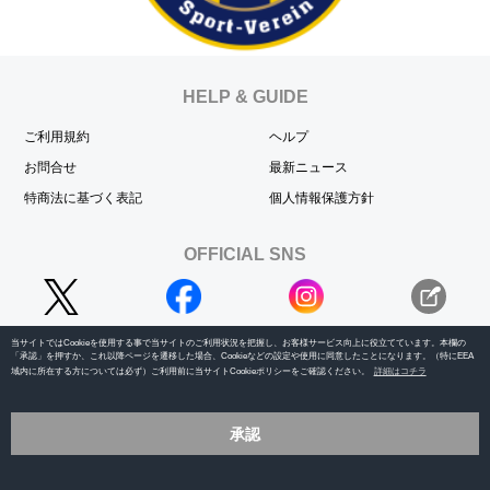
HELP & GUIDE
ご利用規約
ヘルプ
お問合せ
最新ニュース
特商法に基づく表記
個人情報保護方針
OFFICIAL SNS
当サイトではCookieを使用する事で当サイトのご利用状況を把握し、お客様サービス向上に役立てています。本欄の
「承認」を押すか、これ以降ページを遷移した場合、Cookieなどの設定や使用に同意したことになります。（特にEEA
域内に所在する方については必ず）ご利用前に当サイトCookieポリシーをご確認ください。
詳細はコチラ
© 2023 YOU inc.
承認