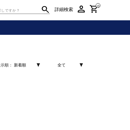
person
shopping_cart
search
0
詳細検索