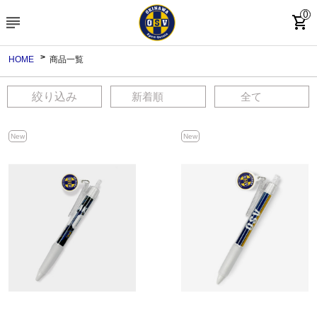
0
subject
shopping_cart
HOME
商品一覧
絞り込み
New
New