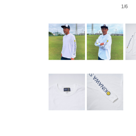
1
/
6