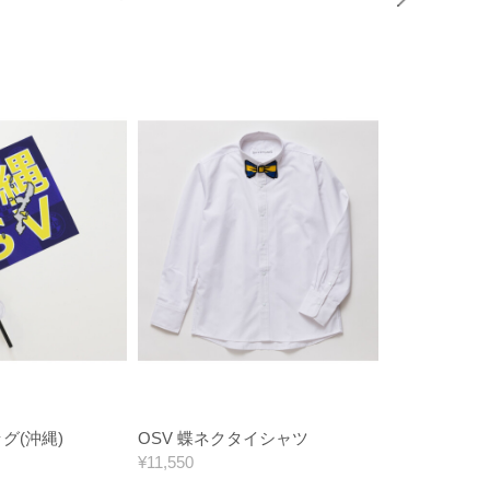
グ(沖縄)
OSV 蝶ネクタイシャツ
OSVパイルT
¥11,550
¥4,400