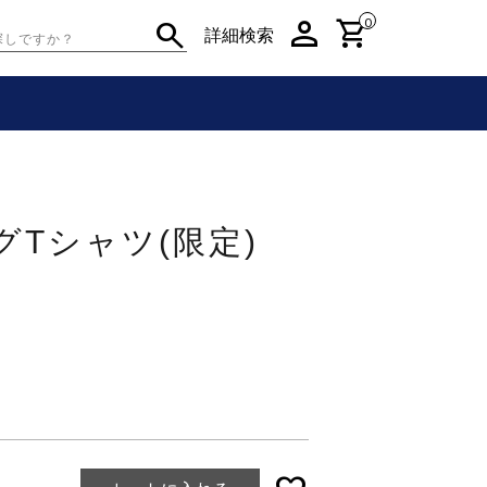
person
shopping_cart
search
0
詳細検索
Tシャツ(限定)